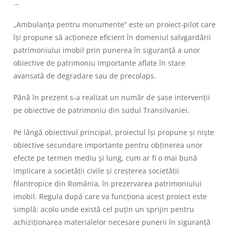
…
„Ambulanţa pentru monumente”
este un proiect-pilot care
își propune să acționeze eficient în domeniul salvgardării
patrimoniului imobil prin punerea în siguranță a unor
obiective de patrimoniu importante aflate în stare
avansată de degradare sau de precolaps.
Până în prezent s-a realizat un număr de șase intervenții
pe obiective de patrimoniu din sudul Transilvaniei.
Pe lângă obiectivul principal, proiectul își propune și niște
obiective secundare importante pentru obținerea unor
efecte pe termen mediu şi lung, cum ar fi o mai bună
implicare a societății civile și creșterea societății
filantropice din România, în prezervarea patrimoniului
imobil. Regula după care va funcționa acest proiect este
simplă: acolo unde există cel puțin un sprijin pentru
achiziționarea materialelor necesare punerii în siguranță