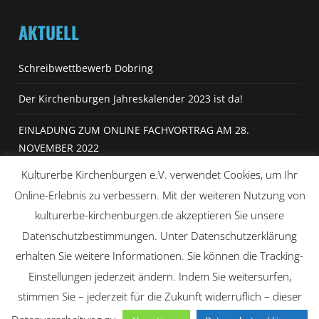
AKTUELL
Schreibwettbewerb Dobring
Der Kirchenburgen Jahreskalender 2023 ist da!
EINLADUNG ZUM ONLINE FACHVORTRAG AM 28.
NOVEMBER 2022
Kulturerbe Kirchenburgen e.V. verwendet Cookies, um Ihr
Kulturerbe Kirchenburgen im Radio
Online-Erlebnis zu verbessern. Mit der weiteren Nutzung von
kulturerbe-kirchenburgen.de akzeptieren Sie unsere
Datenschutzbestimmungen. Unter Datenschutzerklärung
erhalten Sie weitere Informationen. Sie können die Tracking-
Einstellungen jederzeit ändern. Indem Sie weitersurfen,
© Copyright 2024, All Rights Reserved
stimmen Sie – jederzeit für die Zukunft widerruflich – dieser