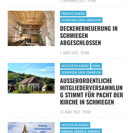
2. NOVEMBER 2021
PETRA
PROJEKTE KUKIBU
SCHMIEGEN-ŞMIG-SOMOGYON
DECKENERNEUERUNG IN
SCHMIEGEN
ABGESCHLOSSEN
7. MÄRZ 2022
PETRA
AKTIVITÄTEN KUKIBU
HOME
SCHMIEGEN-ŞMIG-SOMOGYON
AUSSERORDENTLICHE M
ITGLIEDERVERSAMMLUNG
STIMMT FÜR PACHT DER K
IRCHE IN SCHMIEGEN
14. MÄRZ 2022
PETRA
AKTIVITÄTEN KUKIBU
DOBRING-DOBÂRCA-DOBORKA