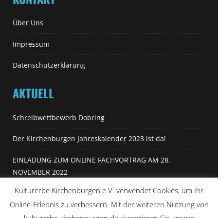
Über Uns
Impressum
Datenschutzerklärung
AKTUELL
Schreibwettbewerb Dobring
Der Kirchenburgen Jahreskalender 2023 ist da!
EINLADUNG ZUM ONLINE FACHVORTRAG AM 28.
NOVEMBER 2022
Kulturerbe Kirchenburgen e.V. verwendet Cookies, um Ihr
Kulturerbe Kirchenburgen im Radio
Online-Erlebnis zu verbessern. Mit der weiteren Nutzung von