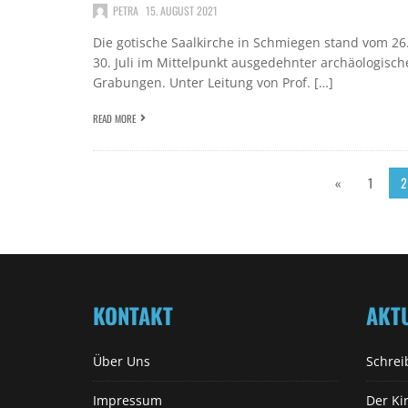
PETRA
15. AUGUST 2021
Die gotische Saalkirche in Schmiegen stand vom 26.
30. Juli im Mittelpunkt ausgedehnter archäologisch
Grabungen. Unter Leitung von Prof. […]
READ MORE
«
1
2
KONTAKT
AKT
Über Uns
Schrei
Impressum
Der Ki