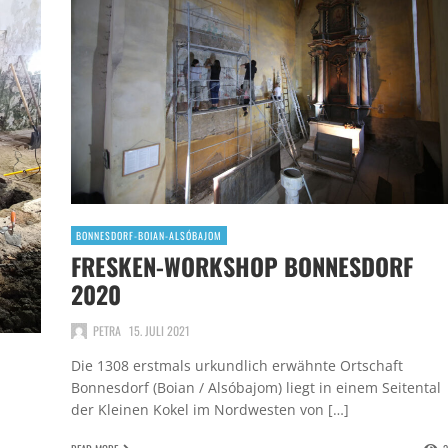
BONNESDORF-BOIAN-ALSÓBAJOM
FRESKEN-WORKSHOP BONNESDORF
2020
PETRA
15. JULI 2021
Die 1308 erstmals urkundlich erwähnte Ortschaft
Bonnesdorf (Boian / Alsóbajom) liegt in einem Seitental
der Kleinen Kokel im Nordwesten von […]