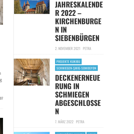
JAHRESKALENDE
R 2022 –
KIRCHENBURGE
N IN
SIEBENBÜRGEN
2. NOVEMBER 2021
PETRA
PROJEKTE KUKIBU
SCHMIEGEN-ŞMIG-SOMOGYON
n
DECKENERNEUE
g
RUNG IN
SCHMIEGEN
07
ABGESCHLOSSE
N
7. MÄRZ 2022
PETRA