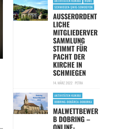
AKTIVITÄTEN KUKIBU
HOME
SCHMIEGEN-ŞMIG-SOMOGYON
AUSSERORDENTL
ICHE M
ITGLIEDERVERS
AMMLUNG S
TIMMT FÜR P
ACHT DER K
IRCHE IN S
CHMIEGEN
14. MÄRZ 2022
PETRA
AKTIVITÄTEN KUKIBU
DOBRING-DOBÂRCA-DOBORKA
MALWETTBEWER
B DOBRING –
ONLINE-