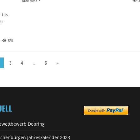
READ MORE
3
 bis
er
585
3
4
…
6
»
UELL
bwettbewerb Dobring
rchenburgen Jahreskalender 2023