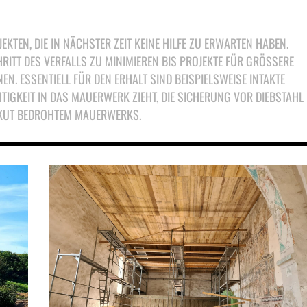
KTEN, DIE IN NÄCHSTER ZEIT KEINE HILFE ZU ERWARTEN HABEN.
HRITT DES VERFALLS ZU MINIMIEREN BIS PROJEKTE FÜR GRÖSSERE R
ESSENTIELL FÜR DEN ERHALT SIND BEISPIELSWEISE INTAKTE D
IGKEIT IN DAS MAUERWERK ZIEHT, DIE SICHERUNG VOR DIEBSTAHL DU
KUT BEDROHTEM MAUERWERKS.