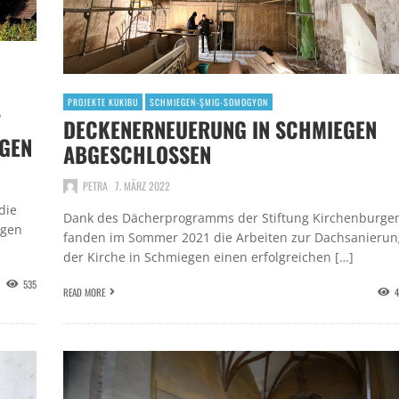
PROJEKTE KUKIBU
SCHMIEGEN-ŞMIG-SOMOGYON
F
DECKENERNEUERUNG IN SCHMIEGEN
EN
ABGESCHLOSSEN
PETRA
7. MÄRZ 2022
die
Dank des Dächerprogramms der Stiftung Kirchenburge
egen
fanden im Sommer 2021 die Arbeiten zur Dachsanierun
der Kirche in Schmiegen einen erfolgreichen […]
535
READ MORE
4