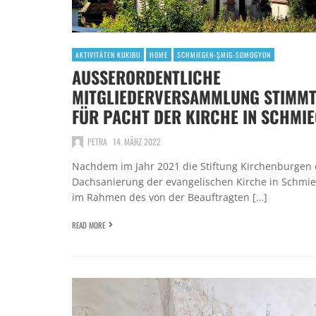
AKTIVITÄTEN KUKIBU
HOME
SCHMIEGEN-ŞMIG-SOMOGYON
AUSSERORDENTLICHE M
ITGLIEDERVERSAMMLUNG STIMMT 
ÜR PACHT DER KIRCHE IN SCHMIEG
PETRA
14. MÄRZ 2022
Nachdem im Jahr 2021 die Stiftung Kirchenburgen 
Dachsanierung der evangelischen Kirche in Schmi
im Rahmen des von der Beauftragten […]
READ MORE