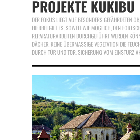
PROJEKTE KUKIBU
DER FOKUS LIEGT AUF BESONDERS GEFÄHRDETEN OBJE
HIERBEI GILT ES, SOWEIT WIE MÖGLICH, DEN FORTSC
EPARATURARBEITEN DURCHGEFÜHRT WERDEN KÖNNEN. 
ÄCHER, KEINE ÜBERMÄSSIGE VEGETATION DIE FEUCHT
RCH TÜR UND TOR, SICHERUNG VOM EINSTURZ A